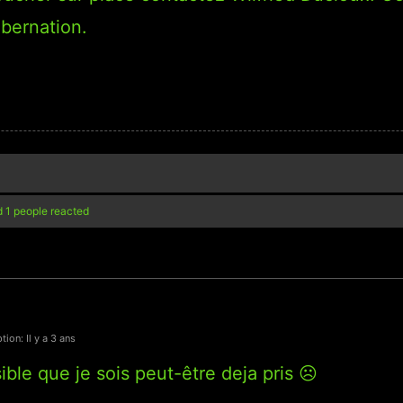
hibernation.
 1 people reacted
tion: Il y a 3 ans
ible que je sois peut-être deja pris ☹