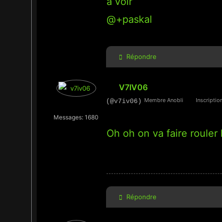
a voir
@+paskal
Répondre
V7IV06
Membre Anobli
Inscription
(@v7iv06)
Messages: 1680
Oh oh on va faire rouler 
Répondre