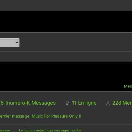
Mes
16 {numéro}K
Messages
11
En ligne
228
Me
ernier message:
Music For Pleasure Only !!
essage
Le Forum contient des messages non lus