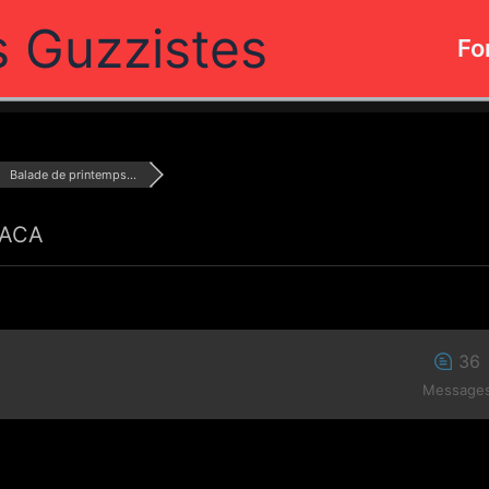
s Guzzistes
Fo
Balade de printemps...
PACA
36
Message