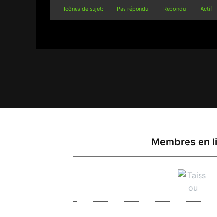
Icônes de sujet:
Pas répondu
Repondu
Actif
Membres en l