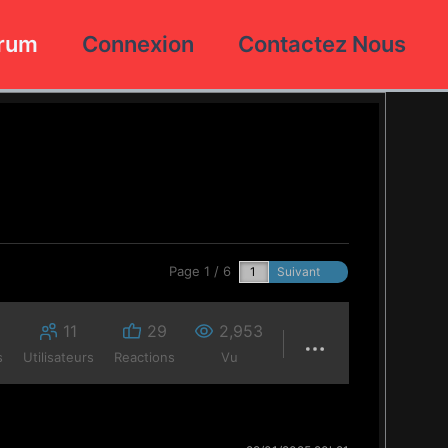
rum
Connexion
Contactez Nous
Page 1 / 6
Suivant
11
29
2,953
s
Utilisateurs
Reactions
Vu