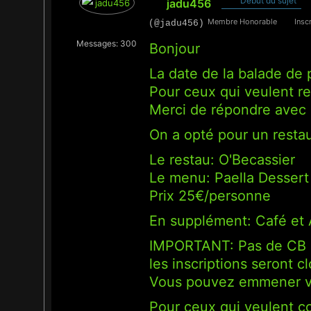
Début du sujet
jadu456
Membre Honorable
Inscr
(@jadu456)
Messages: 300
Bonjour
La date de la balade de
Pour ceux qui veulent re
Merci de répondre avec 
On a opté pour un restau
Le restau: O'Becassier
Le menu: Paella Dessert 
Prix 25€/personne
En supplément: Café e
IMPORTANT: Pas de CB =
les inscriptions seront c
Vous pouvez emmener v
Pour ceux qui veulent co