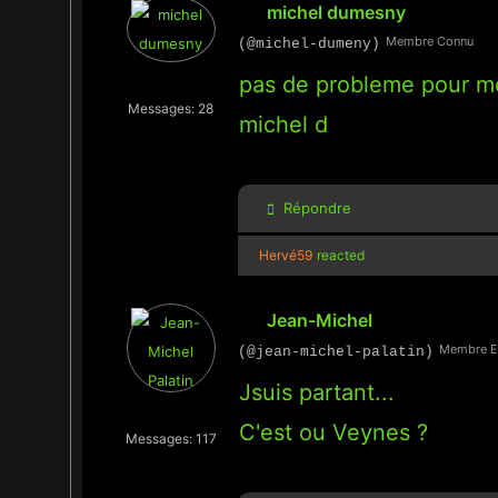
michel dumesny
Membre Connu
(@michel-dumeny)
pas de probleme pour moi
Messages: 28
michel d
Répondre
Hervé59
reacted
Jean-Michel
Membre E
(@jean-michel-palatin)
Jsuis partant...
C'est ou Veynes ?
Messages: 117