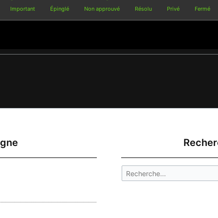
Important
Épinglé
Non approuvé
Résolu
Privé
Fermé
igne
Recher