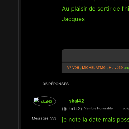
Au plaisir de sortir de l'
Jacques
V7IV06
,
MICHELATMG
,
Hervé59
and
35
RÉPONSES
skal42
Membre Honorable
Inscrip
(@skal42)
Messages: 553
je note la date mais poss