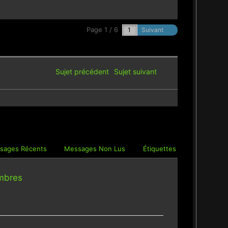
Page 1 / 6
Suivant
Sujet précédent
Sujet suivant
sages Récents
Messages Non Lus
Étiquettes
mbres