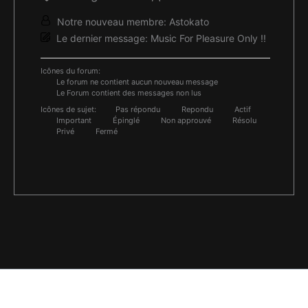
Notre nouveau membre:
Astokato
Le dernier message:
Music For Pleasure Only !!
Icônes du forum:
Le forum ne contient aucun nouveau message
Le Forum contient des messages non lus
Icônes de sujet:
Pas répondu
Repondu
Actif
Important
Épinglé
Non approuvé
Résolu
Privé
Fermé