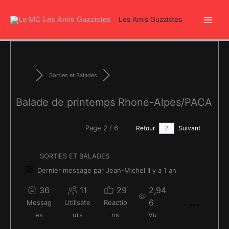
Aller
au
Les Amis Guzzistes
contenu
Sorties et Balades
Balade de printemps Rhone-Alpes/PACA
Page 2 / 6
Retour
Suivant
SORTIES ET BALADES
Dernier message
par
Jean-Michel
Il y a 1 an
36
11
29
2,94
6
Messag
Utilisate
Reactio
es
urs
ns
Vu