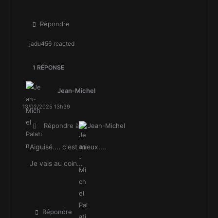
Répondre
jadu456
reacted
1 RÉPONSE
Jean-Michel
13/02/2025 13h39
Répondre à
Jean-Michel
Aiguisé.... c'est mieux....
Je vais au coin...
Répondre