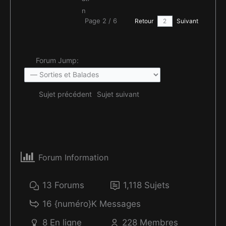
Page 2 / 6
Retour
Suivant
Forum Jump:
Sujet précédent
Sujet suivant
Forum Information
13
Forums
1,118
Sujets
16 {numéro}K
Messages
8
En ligne
228
Membres